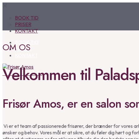
✕
BOOK TID
PRISER
KONTAKT
BOOK TID
OM OS
PRISER
KONTAKT
Velkommen til Paladsp
+45 40 64 84 56
Frisør Amos, er en salon so
Vi er et team af passionerede frisører, der brænder for vores arb
ønsker og behov. Vores mål er at sikre, at du føler dig hørt og 