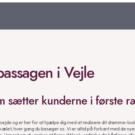
assagen i Vejle
m sætter kunderne i første 
ejde og er her for at hjælpe dig med at realisere dit drømme-look. 
forkælet, hver gang du besøger os. Vi er altid på forkant med de n