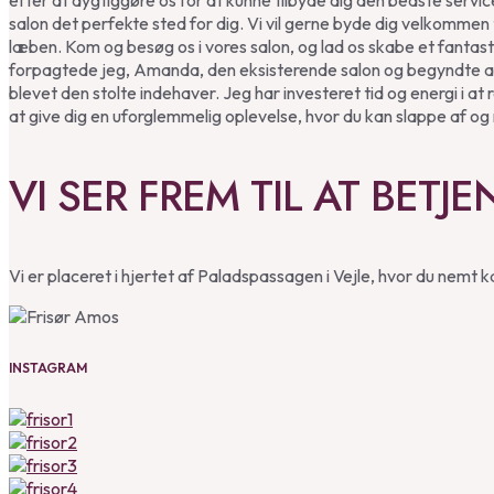
efter at dygtiggøre os for at kunne tilbyde dig den bedste servic
salon det perfekte sted for dig. Vi vil gerne byde dig velkommen
læben. Kom og besøg os i vores salon, og lad os skabe et fantasti
forpagtede jeg, Amanda, den eksisterende salon og begyndte at 
blevet den stolte indehaver. Jeg har investeret tid og energi i
at give dig en uforglemmelig oplevelse, hvor du kan slappe af og 
VI SER FREM TIL AT BETJE
Vi er placeret i hjertet af Paladspassagen i Vejle, hvor du nemt ka
INSTAGRAM