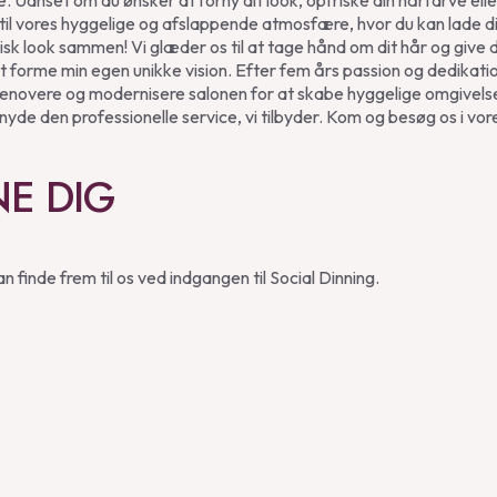
e. Uanset om du ønsker at forny dit look, opfriske din hårfarve ell
 til vores hyggelige og afslappende atmosfære, hvor du kan lade d
sk look sammen! Vi glæder os til at tage hånd om dit hår og give d
forme min egen unikke vision. Efter fem års passion og dedikatio
 at renovere og modernisere salonen for at skabe hyggelige omgive
nyde den professionelle service, vi tilbyder. Kom og besøg os i vore
NE DIG
n finde frem til os ved indgangen til Social Dinning.