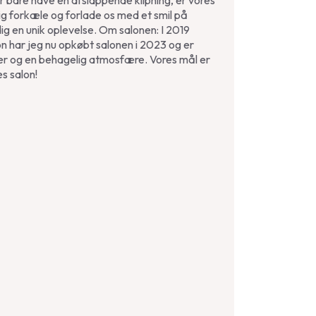
er bare have en afslappende klipning, er vores
ig forkæle og forlade os med et smil på
ig en unik oplevelse. Om salonen: I 2019
n har jeg nu opkøbt salonen i 2023 og er
lser og en behagelig atmosfære. Vores mål er
s salon!